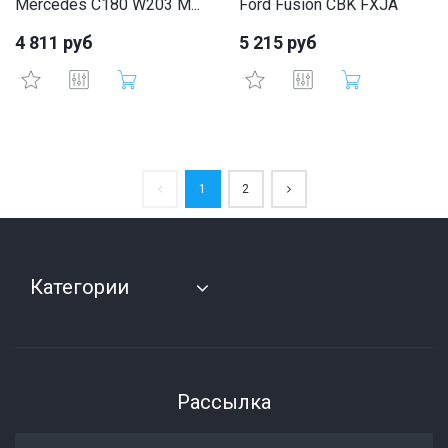
Mercedes С180 W203 M...
Ford Fusion CBK FXJA
4 811 руб
5 215 руб
1
2
Категории
Рассылка